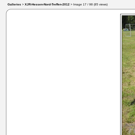
Galleries
>
XJR-Hessen-Nord-Treffen-2012
> Image
17
/ 98 (
85
views)